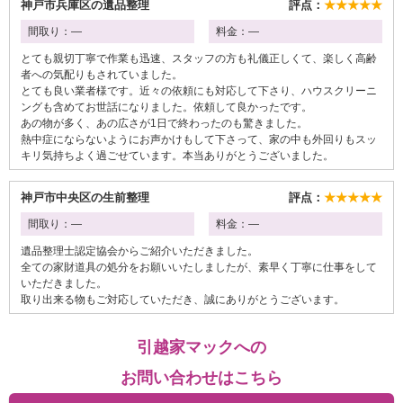
神戸市兵庫区の遺品整理
評点：
★★★★★
間取り：―
料金：―
とても親切丁寧で作業も迅速、スタッフの方も礼儀正しくて、楽しく高齢
者への気配りもされていました。
とても良い業者様です。近々の依頼にも対応して下さり、ハウスクリーニ
ングも含めてお世話になりました。依頼して良かったです。
あの物が多く、あの広さが1日で終わったのも驚きました。
熱中症にならないようにお声かけもして下さって、家の中も外回りもスッ
キリ気持ちよく過ごせています。本当ありがとうございました。
神戸市中央区の生前整理
評点：
★★★★★
間取り：―
料金：―
遺品整理士認定協会からご紹介いただきました。
全ての家財道具の処分をお願いいたしましたが、素早く丁寧に仕事をして
いただきました。
取り出来る物もご対応していただき、誠にありがとうございます。
引越家マックへの
お問い合わせはこちら