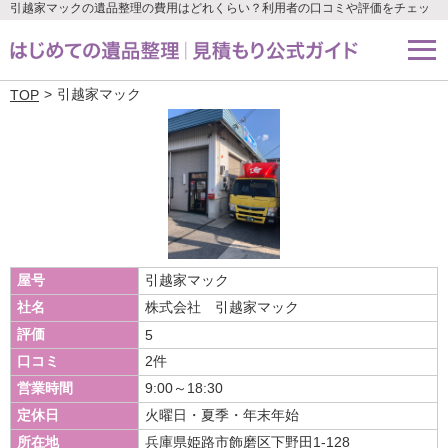
引越家マックの遺品整理の費用はどれくらい？利用者の口コミや評価をチェッ
ク
引越家マック
TOP
屋号
引越家マック
社名
株式会社 引越家マック
評価
5
口コミ
2件
営業時間
9:00～18:30
定休日
火曜日・夏季・年末年始
所在地
兵庫県姫路市飾磨区下野田1-128