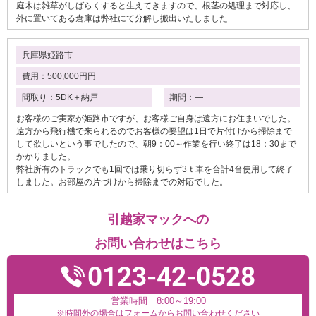
庭木は雑草がしばらくすると生えてきますので、根茎の処理まで対応し、
外に置いてある倉庫は弊社にて分解し搬出いたしました
兵庫県姫路市
費用：500,000円円
間取り：5DK＋納戸
期間：―
お客様のご実家が姫路市ですが、お客様ご自身は遠方にお住まいでした。
遠方から飛行機で来られるのでお客様の要望は1日で片付けから掃除まで
して欲しいという事でしたので、朝9：00～作業を行い終了は18：30まで
かかりました。
弊社所有のトラックでも1回では乗り切らず3ｔ車を合計4台使用して終了
しました。お部屋の片づけから掃除までの対応でした。
引越家マックへの
お問い合わせはこちら
0123-42-0528
営業時間 8:00～19:00
※時間外の場合はフォームからお問い合わせください