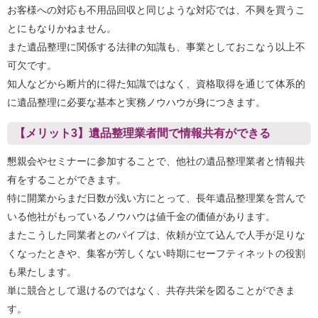
お客様への対応も不用品回収と同じような対応では、不興を買うこ
とにもなりかねません。
また遺品整理に関係する法律の知識も、事業としておこなう以上不
可欠です。
知人などから断片的に得た知識ではなく、資格取得を通じて体系的
に遺品整理に必要な基本と実務ノウハウが身につきます。
【メリット3】遺品整理業者間で情報共有ができる
懇親会やセミナーに参加することで、他社の遺品整理業者と情報共
有をすることができます。
特に開業からまだ日数が浅い方にとって、長年遺品整理業を営んで
いる他社がもっているノウハウは値千金の価値があります。
またこうした同業者とのパイプは、依頼が立て込んで人手が足りな
くなったときや、集客が芳しくない時期にセーフティネットの役割
も果たします。
単に競合として退けるのではなく、共存共栄を図ることができま
す。